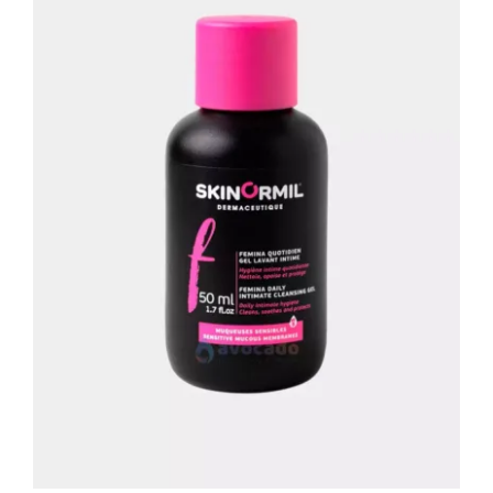
Фемина Дейли Кленсинг