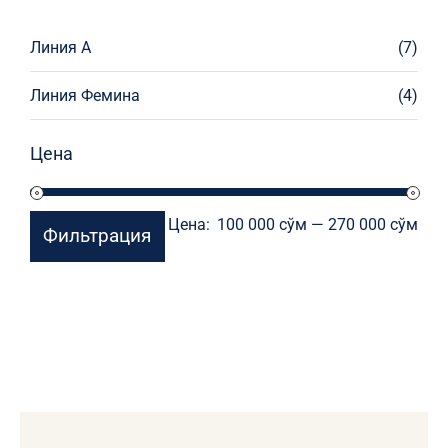
Линия А
(7)
Линия Фемина
(4)
Цена
Мин
Мак
Цена:
100 000 сўм
—
270 000 сўм
Фильтрация
цен
цен