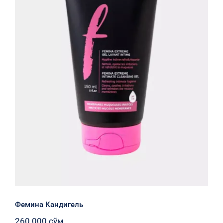
Фемина Кандигель
Фемина Кандигель
260 000
сўм