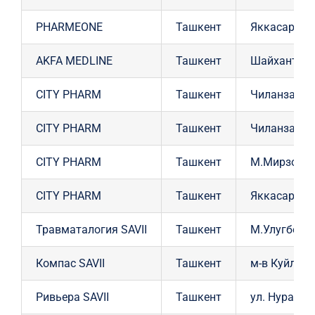
PHARMEONE
Ташкент
Яккасарайс
AKFA MEDLINE
Ташкент
Шайхантахур
CITY PHARM
Ташкент
Чиланзарски
CITY PHARM
Ташкент
Чиланзарски
CITY PHARM
Ташкент
М.Мирзоулуг
CITY PHARM
Ташкент
Яккасарайск
Травматалогия SAVII
Ташкент
М.Улугбексу
Компас SAVII
Ташкент
м-в Куйлюк
Ривьера SAVII
Ташкент
ул. Нуравшо