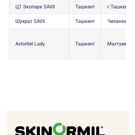
Ц1 Экопарк SAVII
Ташкент
г.Ташкент, 
Шухрат SAVII
Ташкент
Чиланзарски
Avtoritet Lady
Ташкент
Махтумкули