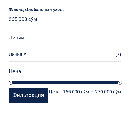
Флюид «Глобальный уход»
265 000
сўм
Линии
Линия А
(7)
Цена
Мин
Мак
Цена:
165 000 сўм
—
270 000 сўм
Фильтрация
цен
цен