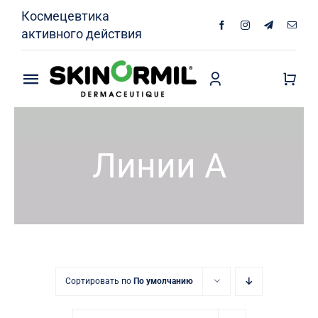
Skip
Космецевтика
to
активного действия
content
Toggle
Navigation
Продукты
Линии А
Кожа без акне
Интимная гигиена
О Нас
Специалисты
Сортировать по
По умолчанию