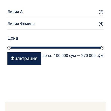
Линия А
(7)
Линия Фемина
(4)
Цена
Мин
Мак
Цена:
100 000 сўм
—
270 000 сўм
Фильтрация
цен
цен