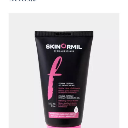
Фемина Кандигель