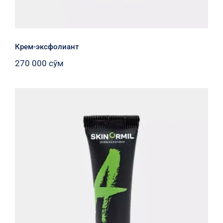
Крем-эксфолиант
270 000
сўм
Активный локальный гель «Стоп-
акне»