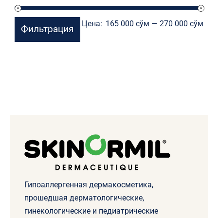
Мин
Мак
Цена:
165 000 сўм
—
270 000 сўм
Фильтрация
цен
цен
Гипоаллергенная дермакосметика,
прошедшая дерматологические,
гинекологические и педиатрические