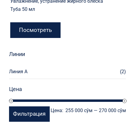
Увлажнение, устранение жирного блеска
Туба 50 мл
Посмотреть
Линии
Линия А
(2)
Цена
Мин
Мак
Цена:
255 000 сўм
—
270 000 сўм
Фильтрация
цен
цен