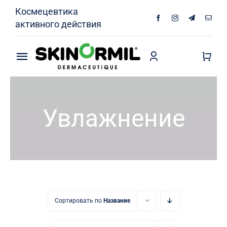
Skip
Космецевтика
to
активного действия
content
Toggle
Navigation
Продукты
Увлажнение
Кожа без акне
Интимная гигиена
О Нас
Специалисты
Сортировать по
Название