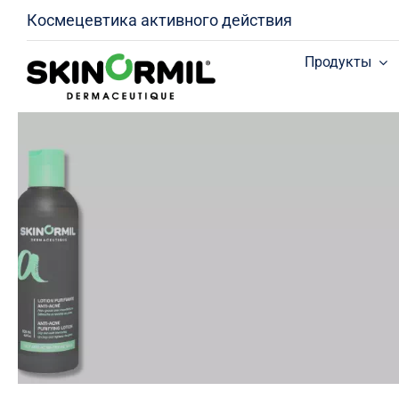
Skip
Космецевтика активного действия
to
content
Продукты