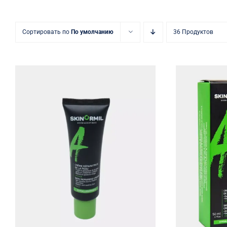
Сортировать по
По умолчанию
36 Продуктов
Кр
Восстанавливающий крем
матиру