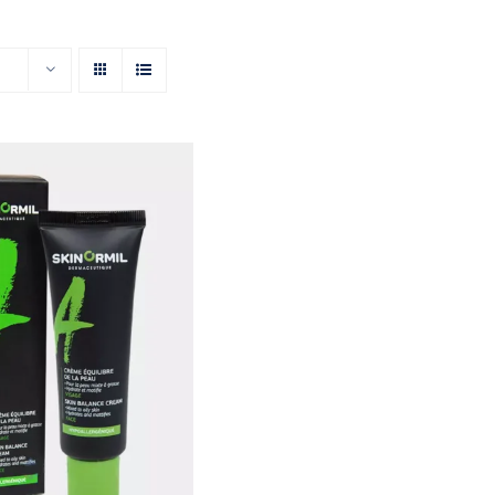
ем-баланс с
ющим эффектом