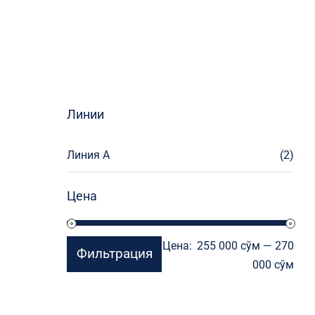
Линии
Линия А
(2)
Цена
Мин
Мак
Цена:
255 000 сўм
—
270
Фильтрация
цен
цен
000 сўм