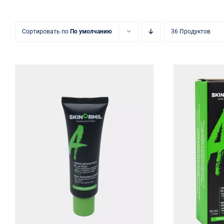
Сортировать по
По умолчанию
36 Продуктов
Кр
Восстанавливающий крем
матиру