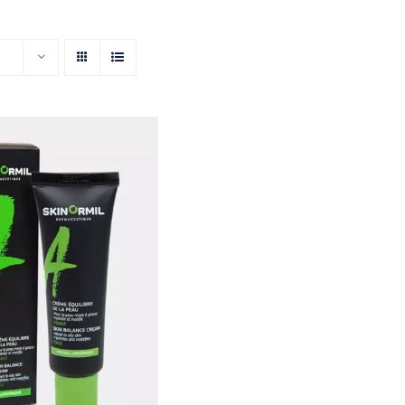
ем-баланс с
ющим эффектом