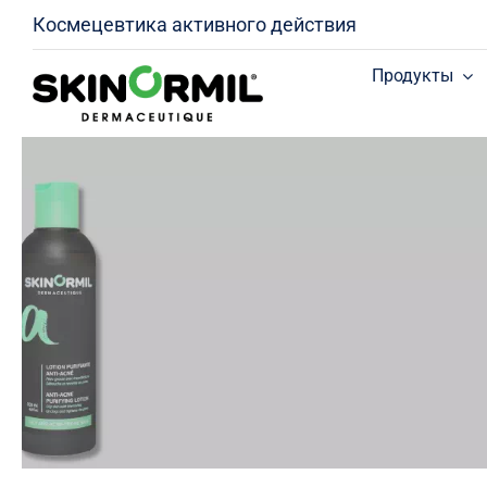
Skip
Космецевтика активного действия
to
content
Продукты