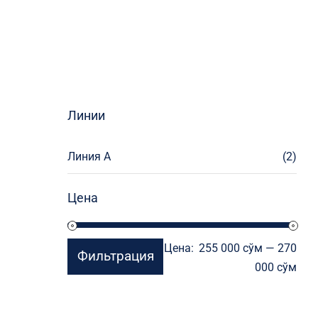
Линии
Линия А
(2)
Цена
Мин
Мак
Цена:
255 000 сўм
—
270
Фильтрация
цен
цен
000 сўм