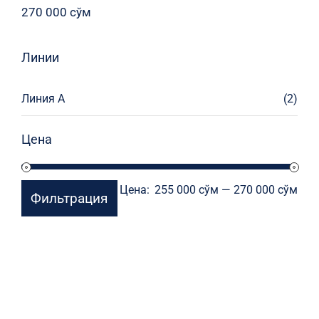
270 000
сўм
Линии
Линия А
(2)
Цена
Мин
Мак
Цена:
255 000 сўм
—
270 000 сўм
Фильтрация
цен
цен