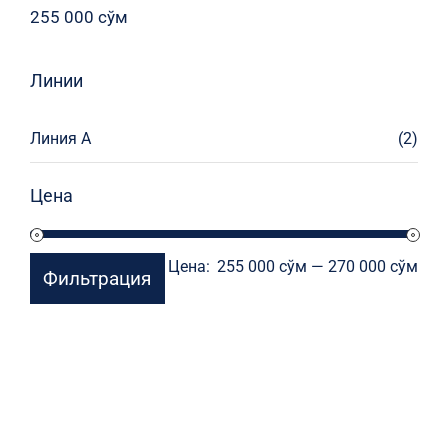
255 000
сўм
Линии
Линия А
(2)
Цена
Мин
Мак
Цена:
255 000 сўм
—
270 000 сўм
Фильтрация
цен
цен