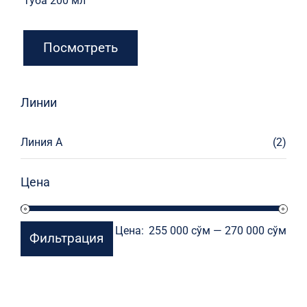
Туба 200 мл
Посмотреть
Линии
Линия А
(2)
Цена
Мин
Мак
Цена:
255 000 сўм
—
270 000 сўм
Фильтрация
цен
цен