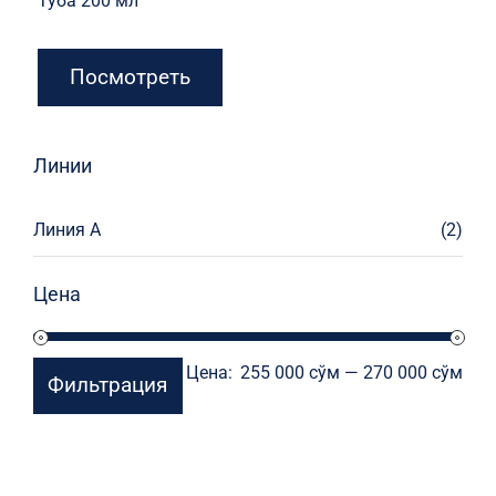
Туба 200 мл
Посмотреть
Линии
Линия А
(2)
Цена
Мин
Мак
Цена:
255 000 сўм
—
270 000 сўм
Фильтрация
цен
цен