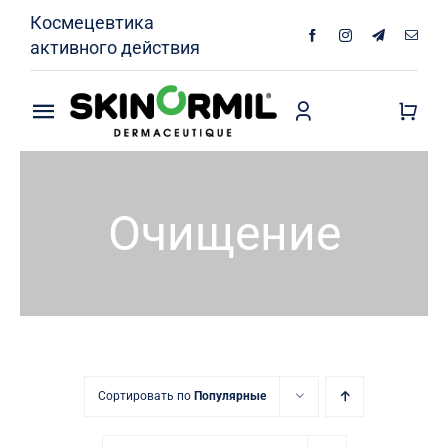
Skip
Космецевтика
to
активного действия
content
Toggle
Navigation
Продукты
Очищение
Кожа без акне
Интимная гигиена
О Нас
Специалисты
Сортировать по
Популярные