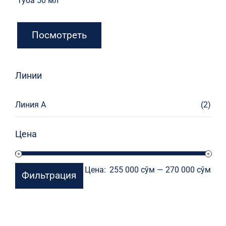
Туба 50 мл
Посмотреть
Линии
Линия А
(2)
Цена
Мин
Мак
Цена:
255 000 сўм
—
270 000 сўм
Фильтрация
цен
цен