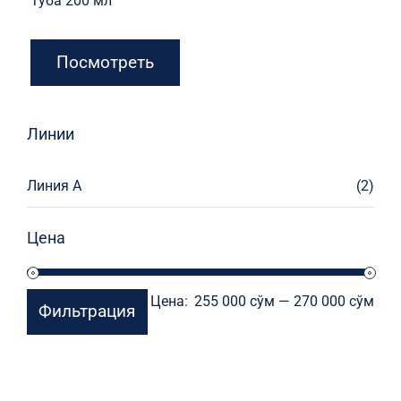
Туба 200 мл
Посмотреть
Линии
Линия А
(2)
Цена
Мин
Мак
Цена:
255 000 сўм
—
270 000 сўм
Фильтрация
цен
цен