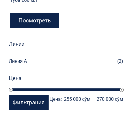
Туба 200 мл
Посмотреть
Линии
Линия А
(2)
Цена
Мин
Мак
Цена:
255 000 сўм
—
270 000 сўм
Фильтрация
цен
цен