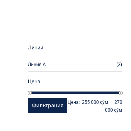
Линии
Линия А
(2)
Цена
Мин
Мак
Цена:
255 000 сўм
—
270
Фильтрация
цен
цен
000 сўм