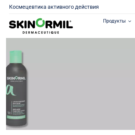
Skip
Космецевтика активного действия
to
content
Продукты