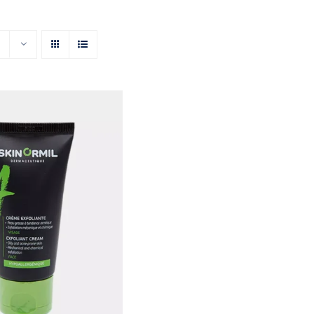
м-эксфолиант