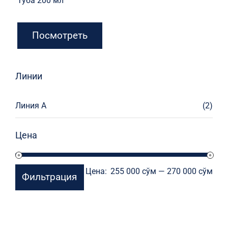
Туба 200 мл
Посмотреть
Линии
Линия А
(2)
Цена
Мин
Мак
Цена:
255 000 сўм
—
270 000 сўм
Фильтрация
цен
цен