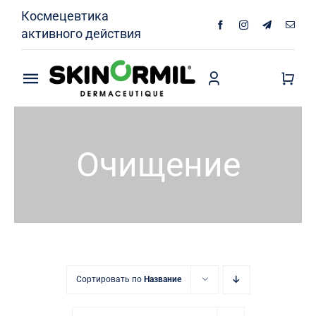
Skip
Космецевтика
to
активного действия
content
Toggle
Navigation
Продукты
Очищение
Кожа без акне
Интимная гигиена
О Нас
Специалисты
Сортировать по
Название