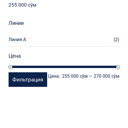
255 000
сўм
Линии
Линия А
(2)
Цена
Мин
Мак
Цена:
255 000 сўм
—
270 000 сўм
Фильтрация
цен
цен